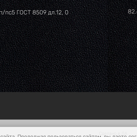
Це
82
п/пс5 ГОСТ 8509 дл.12, 0
Сделано в ЛА
сайта. Продолжая пользоваться сайтом, вы даете сог