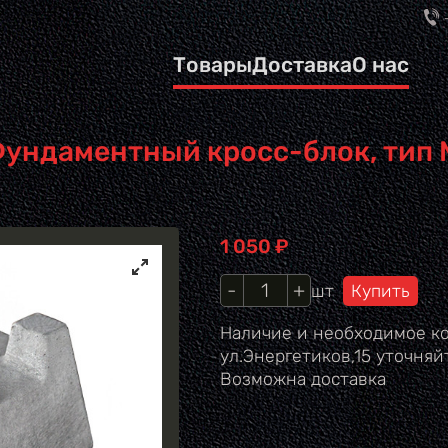
Товары
Доставка
О нас
ундаментный кросс-блок, тип 
Цена
1 050
₽
Кол-во
шт
Наличие и необходимое ко
ул.Энергетиков,15 уточняйт
Возможна доставка