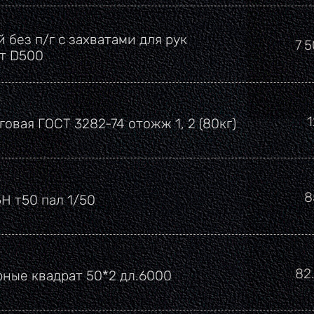
 без п/г с захватами для рук
Це
7 
рт D500
говая ГОСТ 3282-74 отожж 1, 2 (80кг)
Ц
8
5Н т50 пал 1/50
Це
82
рные квадрат 50*2 дл.6000