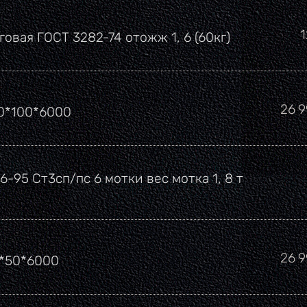
говая ГОСТ 3282-74 отожж 1, 6 (60кг)
Цен
26 
00*100*6000
6-95 Ст3сп/пс 6 мотки вес мотка 1, 8 т
Цен
26 
0*50*6000