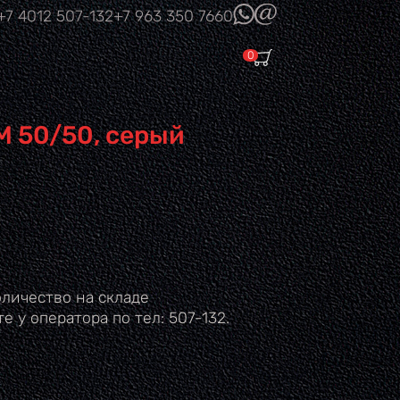
(link sends e-
+7 4012
507-132
+7 963
350 7660
mail)
0
М 50/50, серый
личество на складе
е у оператора по тел: 507-132.