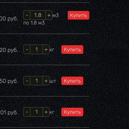
Кол-во
м3
на
500
руб.
по 1.8 м3
Кол-во
Цена
120
руб.
кг
Кол-во
ена
50
руб.
шт
Кол-во
на
.01
руб.
кг