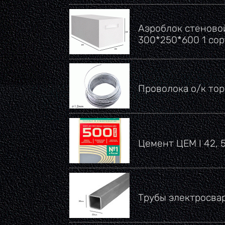
Аэроблок стеновой
300*250*600 1 со
Проволока о/к тор
Цемент ЦЕМ I 42, 
Трубы электросва