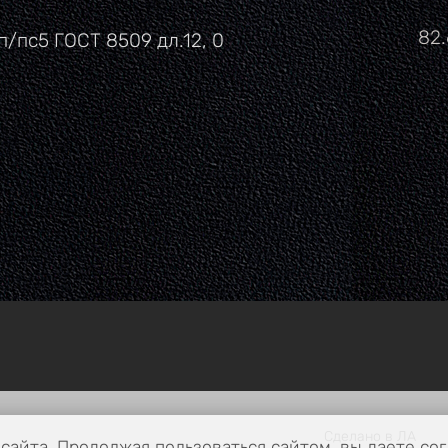
Це
82
п/пс5 ГОСТ 8509 дл.12, 0
Сделано в ЛА
сайта. Продолжая пользоваться сайтом, вы даете сог