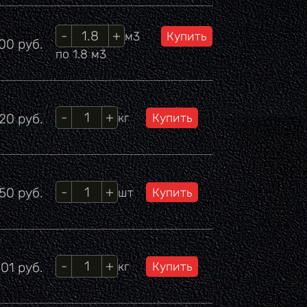
Кол-во
м3
на
500
руб.
по 1.8 м3
Кол-во
Цена
120
руб.
кг
Кол-во
ена
50
руб.
шт
Кол-во
на
.01
руб.
кг