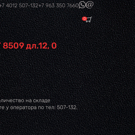
(link sends e-
+7 4012
507-132
+7 963
350 7660
mail)
0
 8509 дл.12, 0
личество на складе
е у оператора по тел: 507-132.