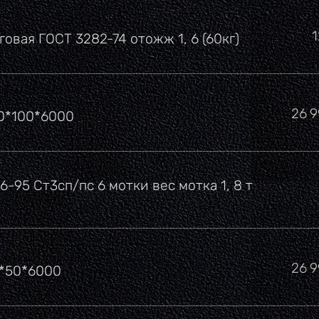
говая ГОСТ 3282-74 отожж 1, 6 (60кг)
Цен
26 
00*100*6000
6-95 Ст3сп/пс 6 мотки вес мотка 1, 8 т
Цен
26 
0*50*6000