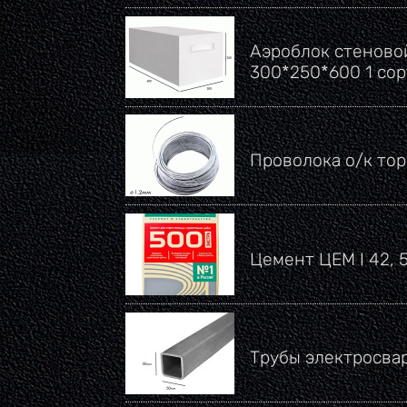
Аэроблок стеновой
300*250*600 1 со
Проволока о/к тор
Цемент ЦЕМ I 42, 
Трубы электросва