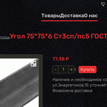
Товары
Доставка
О нас
Угол 75*75*6 Ст3сп/пс5 ГОСТ
Уголок
Цена
77.38
₽
Кол-во
т
Наличие и необходимое ко
ул.Энергетиков,15 уточняйт
Возможна доставка