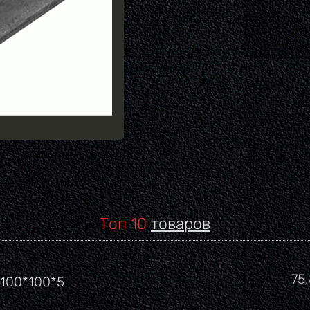
Топ 10
товаров
Це
75
 100*100*5