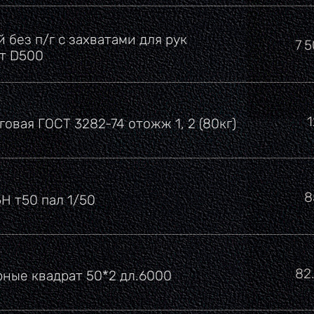
 без п/г с захватами для рук
Це
7 
рт D500
говая ГОСТ 3282-74 отожж 1, 2 (80кг)
Ц
8
5Н т50 пал 1/50
Це
82
рные квадрат 50*2 дл.6000