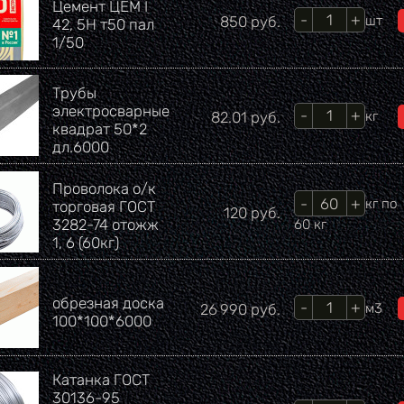
Цемент ЦЕМ I
Кол-во
Цена
850
руб.
шт
42, 5Н т50 пал
1/50
Трубы
электросварные
Кол-во
Цена
82.01
руб.
кг
квадрат 50*2
дл.6000
Проволока о/к
Кол-во
кг
по
торговая ГОСТ
Цена
120
руб.
3282-74 отожж
60 кг
1, 6 (60кг)
обрезная доска
Кол-во
Цена
26 990
руб.
м3
100*100*6000
Катанка ГОСТ
30136-95