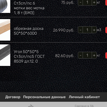
Кол-во
Цена
75
руб.
кг
Ст3сп/пс 6
мотки вес мотка
1, 8 т (БМЗ)
обрезная доска
Кол-во
Цена
26 990
руб.
м3
50*50*6000
Угол 50*50*5
Кол-во
Цена
82.60
руб.
кг
Ст3сп/пс5 ГОСТ
8509 дл.12, 0
Договор
Персональные данные
Личный кабинет
Сделано в ЛА