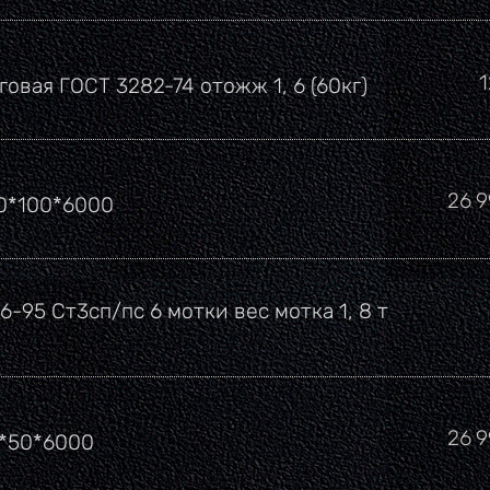
говая ГОСТ 3282-74 отожж 1, 6 (60кг)
Цен
26 
00*100*6000
6-95 Ст3сп/пс 6 мотки вес мотка 1, 8 т
Цен
26 
0*50*6000