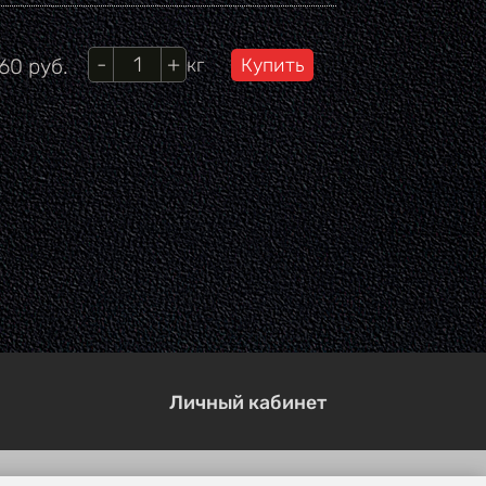
Кол-во
на
.60
руб.
кг
Личный кабинет