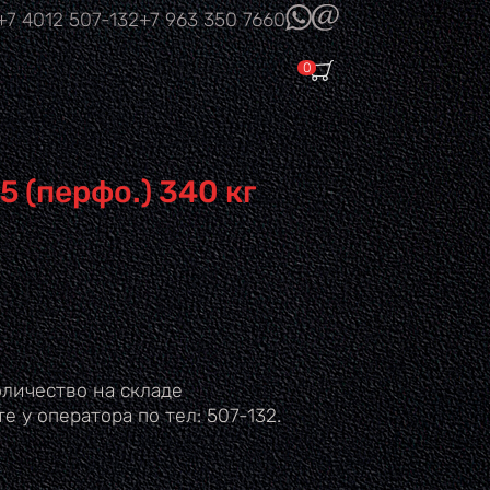
(link sends e-
+7 4012
507-132
+7 963
350 7660
mail)
0
 (перфо.) 340 кг
личество на складе
е у оператора по тел: 507-132.