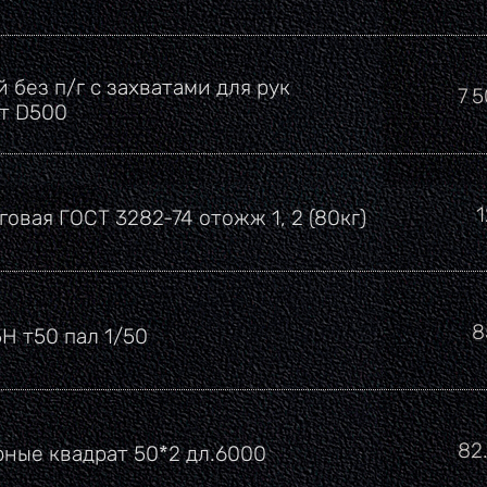
 без п/г с захватами для рук
Це
7 
рт D500
говая ГОСТ 3282-74 отожж 1, 2 (80кг)
Ц
8
5Н т50 пал 1/50
Це
82
рные квадрат 50*2 дл.6000