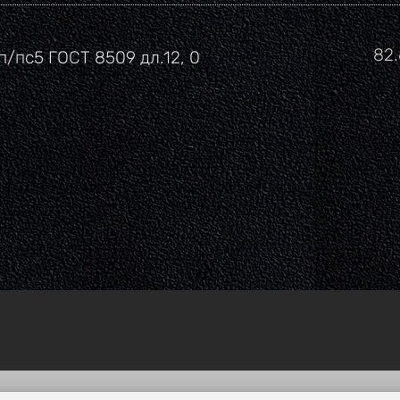
Це
82
п/пс5 ГОСТ 8509 дл.12, 0