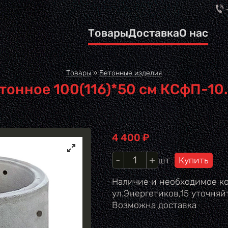
Товары
Доставка
О нас
Вы здесь
Товары
»
Бетонные изделия
онное 100(116)*50 см КСфП-10.5
Цена
4 400
₽
Кол-во
шт
Наличие и необходимое ко
ул.Энергетиков,15 уточняйт
Возможна доставка